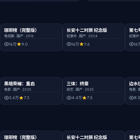
00:52:54
4K
01:35:54
BD超清
01:51:
琅琊榜（完整版）
长安十二时辰 纪念版
第七
精选
精选
精选
电视剧
·
国产
·
2016
纪录片
·
国产
·
2024
纪录片
16万
9.0
16万
7.6
16
01:51:59
臻彩
00:37:30
臻彩
02:14
黑暗荣耀：重启
三体：终章
边水
新片
新片
电影
·
国产
·
2025
综艺
·
国产
·
2025
电影
·
3.6万
7.3
4.4万
7.5
8.
00:52:54
4K
01:35:54
BD超清
01:51:
琅琊榜（完整版）
长安十二时辰 纪念版
第七
热门
热门
热门