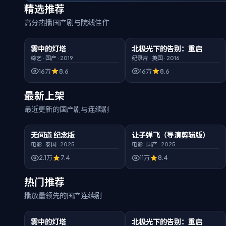
精选推荐
高分热播国产剧与院线佳作
00:50:32
臻彩画质
02:11:36
HD高清
雾中的灯塔
北极光下的告别：重启
精选
精选
综艺
·
国产
·
2019
纪录片
·
英国
·
2016
16万
8.6
16万
8.6
最新上架
最近更新的国产剧与连续剧
01:48:46
臻彩
02:36:44
臻彩
无间道 纪念版
让子弹飞（导演剪辑版）
新片
新片
电影
·
泰国
·
2025
电影
·
国产
·
2025
2.1万
7.4
11万
8.4
热门推荐
播放量领先的国产连续剧
00:50:32
臻彩画质
02:11:36
HD高清
雾中的灯塔
北极光下的告别：重启
热门
热门