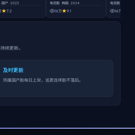
·
国产
·
2023
电视剧
·
韩国
·
2024
电视剧
·
日本
·
20
万
7.2
16万
9.1
16万
8.5
集持续更新。
及时更新
热播国产剧每日上架，追更连续剧不落后。