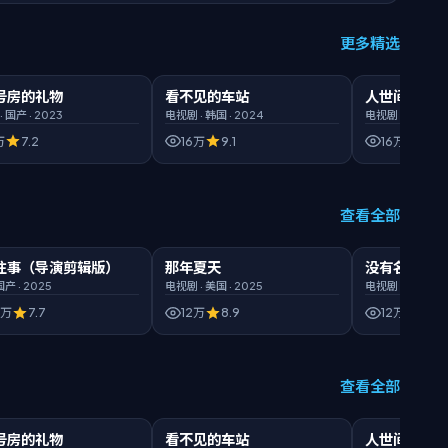
更多精选
21
HD高清
00:46:26
臻彩
00:45:35
B
号房的礼物
看不见的车站
人世间 第一
精选
精选
·
国产
·
2023
电视剧
·
韩国
·
2024
电视剧
·
日本
·
20
万
7.2
16万
9.1
16万
8.5
查看全部
:25
臻彩
00:44:43
1080P
00:38:14
臻
往事（导演剪辑版）
那年夏天
没有名字的怪
新片
新片
国产
·
2025
电视剧
·
美国
·
2025
电视剧
·
英国
·
2
3万
7.7
12万
8.9
12万
6.8
查看全部
21
HD高清
00:46:26
臻彩
00:45:35
B
号房的礼物
看不见的车站
人世间 第一
热门
热门